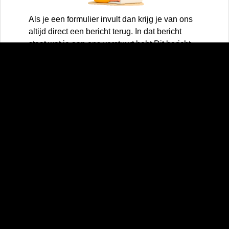
Als je een formulier invult dan krijg je van ons
altijd direct een bericht terug. In dat bericht
staat wat je aan ons verstuurt hebt Dit bericht
staat dan in je email programma.
Filmpjes
Hansacom heeft ook filmpjes op zijn website
staan. Hou er rekening mee dat als je de
website bezoekt met een mobiel apparaat, dit
mobiele data genereert. Het is dan beter om de
website te bezoeken via een WIFI verbinding